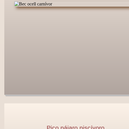
Pico pájaro piscívoro.