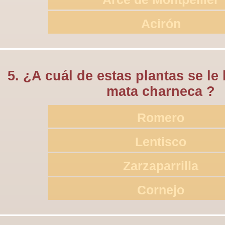
Acirón
5. ¿A cuál de estas plantas se le
mata charneca ?
Romero
Lentisco
Zarzaparrilla
Cornejo