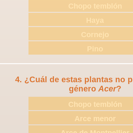
Chopo temblón
Haya
Cornejo
Pino
4. ¿Cuál de estas plantas no p
género
Acer
?
Chopo temblón
Arce menor
Arce de Montpellier