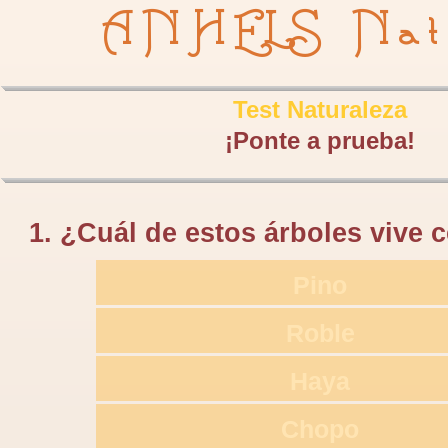
ANHELS Nat
Test Naturaleza
¡Ponte a prueba!
1. ¿Cuál de estos árboles vive c
Pino
Roble
Haya
Chopo