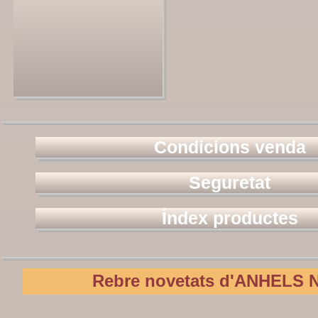
Condicions venda
Seguretat
Índex productes
Rebre novetats d'ANHELS N