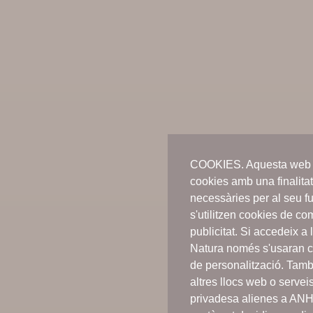
COOKIES. Aquesta web n
cookies amb una finalitat
necessàries per al seu f
s'utilitzen cookies de c
publicitat. Si accedeix 
Natura només s'usaran c
de personalització. Tamb
altres llocs web o servei
privadesa alienes a AN